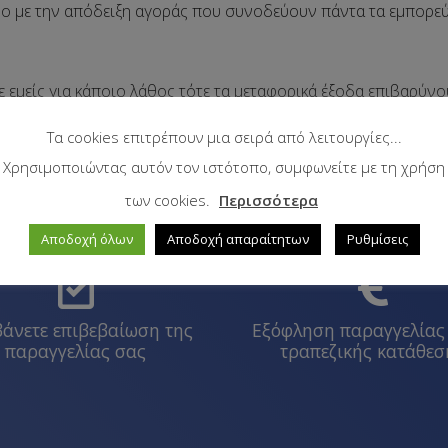
νο με την απόδειξη αγοράς που συνοδεύουν πάντα τα εμπορεύ
 εμείς για κάποιο λάθος τότε τα μεταφορικά έξοδα επιβαρύνου
ό την ημερομηνία αγοράς.
Τα cookies επιτρέπουν μια σειρά από λειτουργίες...
Χρησιμοποιώντας αυτόν τον ιστότοπο, συμφωνείτε με τη χρήση
των cookies.
Περισσότερα
Αποδοχή όλων
Αποδοχή απαραίτητων
Ρυθμίσεις
άνετε επιβεβαίωση της
Εξόφληση παραγγελίας
παραγγελίας σας
τραπεζικής κατάθεσ