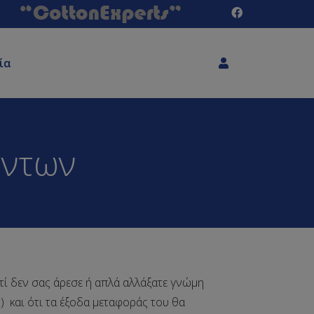
ία
όντων
ατί δεν σας άρεσε ή απλά αλλάξατε γνώμη
) και ότι τα έξοδα μεταφοράς του θα