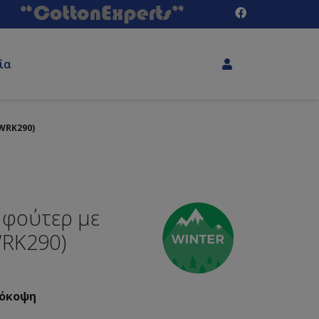
ία
WRK290)
 φούτερ με
WRK290)
μόκοψη