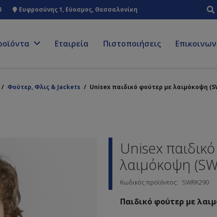
3
Ευφροσύνης 1, Εύοσμος, Θεσσαλονίκη
ροϊόντα
Εταιρεία
Πιστοποιήσεις
Επικοινων
/
Φούτερ, Φλις & Jackets
/
Unisex παιδικό φούτερ με λαιμόκοψη (S
Unisex παιδικό
λαιμόκοψη (S
Κωδικός προϊόντος:
SWRK290
Παιδικό φούτερ με λαι