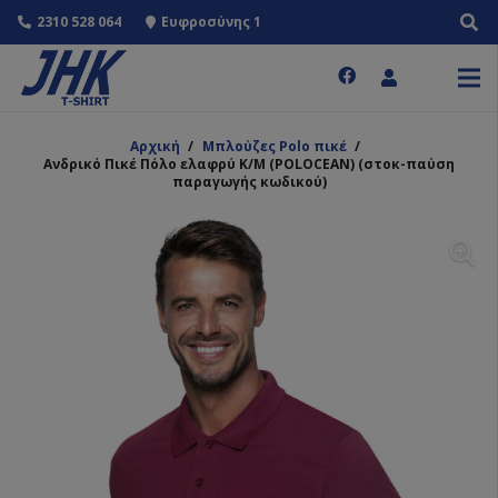
2310 528 064
Ευφροσύνης 1
Αρχική
/
Μπλούζες Polo πικέ
/
Ανδρικό Πικέ Πόλο ελαφρύ Κ/Μ (POLOCEAN) (στοκ-παύση
παραγωγής κωδικού)