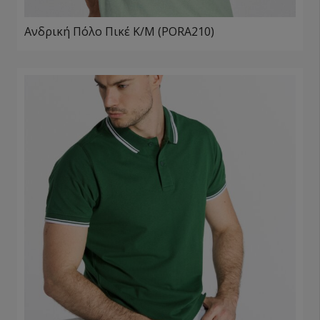
Ανδρική Πόλο Πικέ Κ/Μ (PORA210)