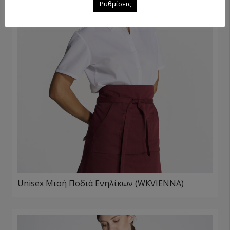
Ρυθμίσεις
Unisex Μισή Ποδιά Ενηλίκων (WKVIENNA)