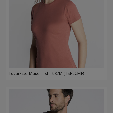
Γυναικείο Μακό T-shirt Κ/Μ (TSRLCMF)