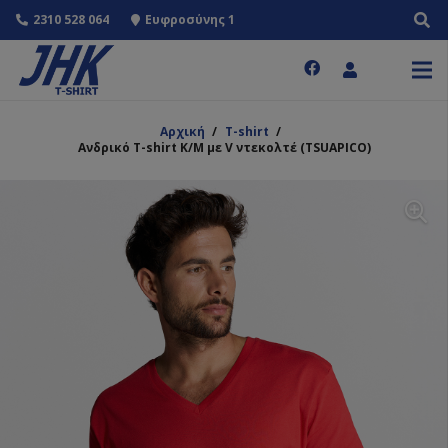
2310 528 064
Ευφροσύνης 1
Αρχική
/
T-shirt
/
Ανδρικό T-shirt Κ/Μ με V ντεκολτέ (TSUAPICO)