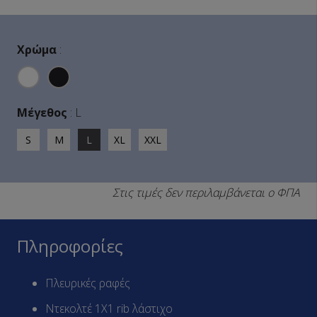
Χρώμα
:
Μέγεθος
:
L
S
M
L
XL
XXL
Στις τιμές δεν περιλαμβάνεται ο ΦΠΑ
Πληροφορίες
Πλευρικές ραφές
Ντεκολτέ 1Χ1 rib λάστιχο