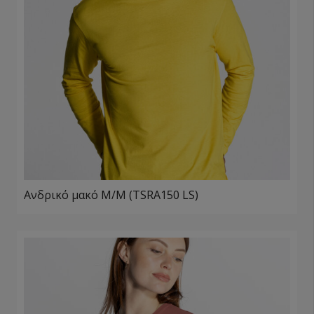
Ανδρικό μακό Μ/Μ (TSRA150 LS)