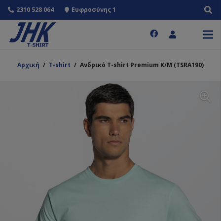
2310 528 064
Ευφροσύνης 1
Αρχική
/
T-shirt
/
Ανδρικό T-shirt Premium Κ/Μ (TSRA190)