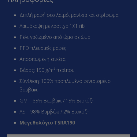
Διπλή ραφή στο λαιμό, μανίκια και στρίφωμα
Λαιμόκοψη με λάστιχο 1X1 rib
Ρέλι γαζωμένο από ώμο σε ώμο
PFD πλευρικές ραφές
Αποσπώμενη ετικέτα
Βάρος: 190 g/m² περίπου
Σύνθεση: 100% προπλυμένο φινιρισμένο
βαμβάκι
GM – 85% Βαμβάκι / 15% Βισκ΄όζη
AS – 98% Βαμβάκι / 2% Βισκόζη
Μεγεθολόγιο TSRA190