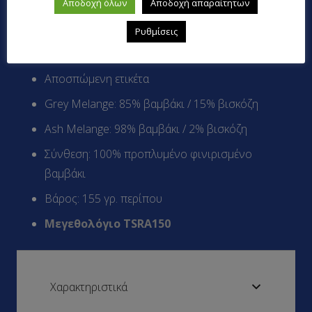
Χωρίς πλαϊνές ραφές
Αποδοχή όλων
Αποδοχή απαραίτητων
Ρέλι γαζωμένο από ώμο σε ώμο
Ρυθμίσεις
Ελαστικό κολλάρο
Αποσπώμενη ετικέτα
Grey Melange: 85% βαμβάκι / 15% βισκόζη
Ash Melange: 98% βαμβάκι / 2% βισκόζη
Σύνθεση: 100% προπλυμένο φινιρισμένο
βαμβάκι
Βάρος: 155 γρ. περίπου
Μεγεθολόγιο TSRA150
Χαρακτηριστικά