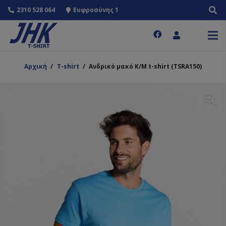
2310 528 064
Ευφροσύνης 1
Αρχική
/
T-shirt
/
Ανδρικό μακό Κ/Μ t-shirt (TSRA150)