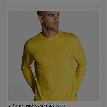
Ανδρικό μακό Μ/Μ (TSRA150 LS)