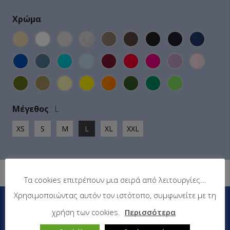
Χρώμα
:
Μέγεθος
:
L
XS
S
M
L
XL
XXL
Στις τιμές δεν περιλαμβάνεται ο ΦΠΑ
Τα cookies επιτρέπουν μια σειρά από λειτουργίες...
Χρησιμοποιώντας αυτόν τον ιστότοπο, συμφωνείτε με τη
Πληροφορίες
χρήση των cookies.
Περισσότερα