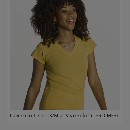
Γυναικείο T-shirt Κ/Μ με V ντεκολτέ (TSRLCMFP)